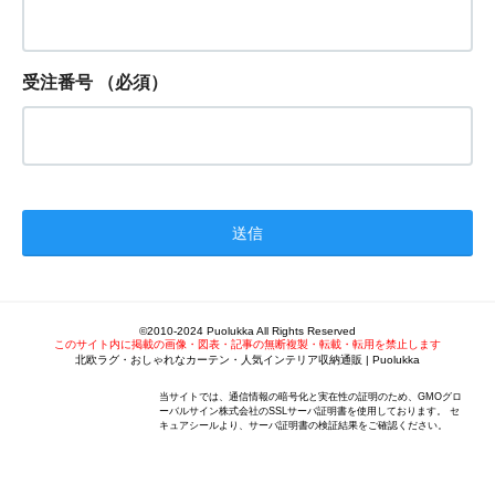
受注番号
（必須）
©2010-2024 Puolukka All Rights Reserved
このサイト内に掲載の画像・図表・記事の無断複製・転載・転用を禁止します
北欧ラグ・おしゃれなカーテン・人気インテリア収納通販 | Puolukka
当サイトでは、通信情報の暗号化と実在性の証明のため、GMOグロ
ーバルサイン株式会社のSSLサーバ証明書を使用しております。 セ
キュアシールより、サーバ証明書の検証結果をご確認ください。