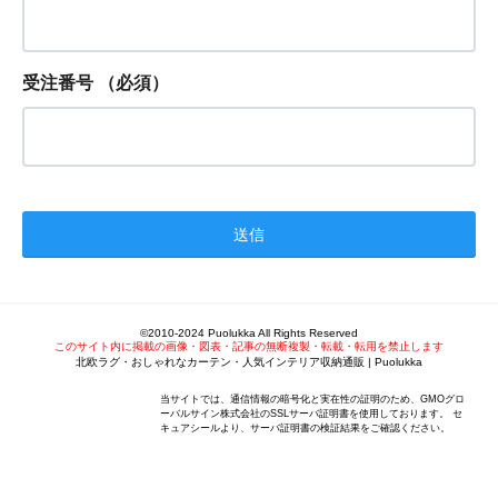
受注番号
（必須）
©2010-2024 Puolukka All Rights Reserved
このサイト内に掲載の画像・図表・記事の無断複製・転載・転用を禁止します
北欧ラグ・おしゃれなカーテン・人気インテリア収納通販 | Puolukka
当サイトでは、通信情報の暗号化と実在性の証明のため、GMOグロ
ーバルサイン株式会社のSSLサーバ証明書を使用しております。 セ
キュアシールより、サーバ証明書の検証結果をご確認ください。