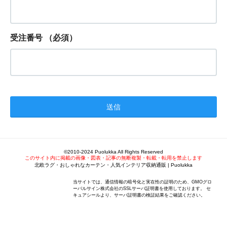
受注番号
（必須）
©2010-2024 Puolukka All Rights Reserved
このサイト内に掲載の画像・図表・記事の無断複製・転載・転用を禁止します
北欧ラグ・おしゃれなカーテン・人気インテリア収納通販 | Puolukka
当サイトでは、通信情報の暗号化と実在性の証明のため、GMOグロ
ーバルサイン株式会社のSSLサーバ証明書を使用しております。 セ
キュアシールより、サーバ証明書の検証結果をご確認ください。