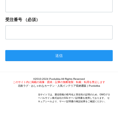
受注番号
（必須）
©2010-2024 Puolukka All Rights Reserved
このサイト内に掲載の画像・図表・記事の無断複製・転載・転用を禁止します
北欧ラグ・おしゃれなカーテン・人気インテリア収納通販 | Puolukka
当サイトでは、通信情報の暗号化と実在性の証明のため、GMOグロ
ーバルサイン株式会社のSSLサーバ証明書を使用しております。 セ
キュアシールより、サーバ証明書の検証結果をご確認ください。